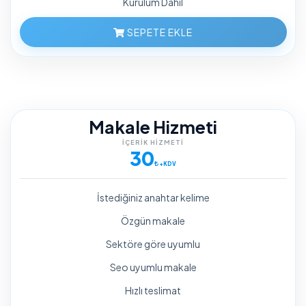
Kurulum Dahil
SEPETE EKLE
Makale Hizmeti
İÇERIK HIZMETI
30
+KDV
İstediğiniz anahtar kelime
Özgün makale
Sektöre göre uyumlu
Seo uyumlu makale
Hızlı teslimat