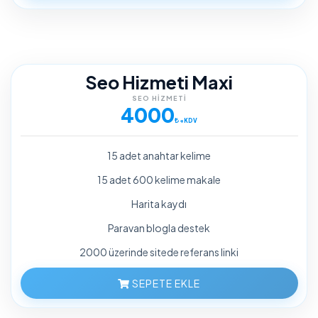
Seo Hizmeti Maxi
SEO HIZMETI
4000
+KDV
15 adet anahtar kelime
15 adet 600 kelime makale
Harita kaydı
Paravan blogla destek
2000 üzerinde sitede referans linki
SEPETE EKLE