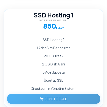
SSD Hosting 1
HOSTING PAKETLERI
850
+KDV
SSD Hosting 1
1 Adet Site Barındırma
20 GB Trafik
2 GB Disk Alanı
5 Adet Eposta
Ücretsiz SSL
Directadmin Yönetim Sistemi
SEPETE EKLE