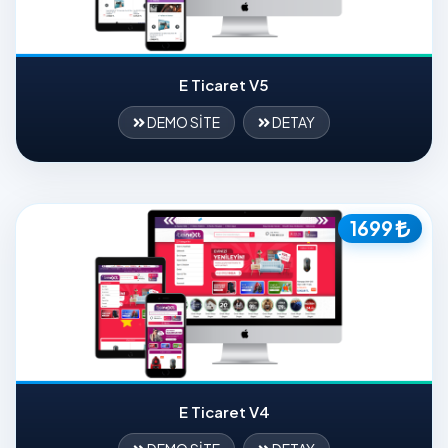
E Ticaret V5
DEMO SİTE
DETAY
1699
E Ticaret V4