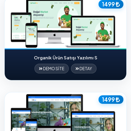
1499
Organik Ürün Satışı Yazılımı S
DEMO SİTE
DETAY
1499