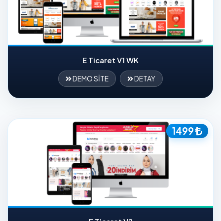
E Ticaret V1 WK
DEMO SİTE
DETAY
1499