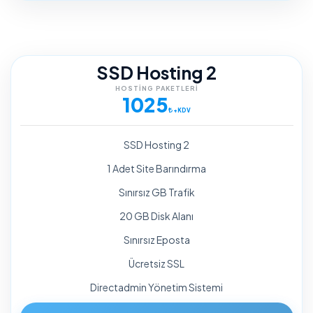
SSD Hosting 2
HOSTING PAKETLERI
1025
+KDV
SSD Hosting 2
1 Adet Site Barındırma
Sınırsız GB Trafik
20 GB Disk Alanı
Sınırsız Eposta
Ücretsiz SSL
Directadmin Yönetim Sistemi