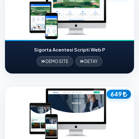
Sigorta Acentesi Scripti Web P
DEMO SİTE
DETAY
649