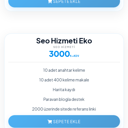
SEPETE EKLE
Seo Hizmeti Eko
SEO HIZMETI
3000
+KDV
10 adet anahtar kelime
10 adet 400 kelime makale
Harita kaydı
Paravan blogla destek
2000 üzerinde sitede referans linki
SEPETE EKLE