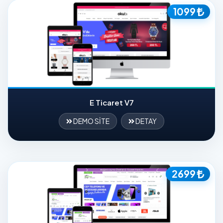
1099
E Ticaret V7
DEMO SİTE
DETAY
2699