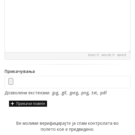
lines: 0 words: 0
saved
Прикачувања
Дозволени екстензии: .jpg, .gif, .jpeg, .png, .txt, .pdf
Прикачи повеќе
Ве молиме верифицирајте ја спам контролата во
полето кое е предвидено.